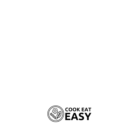
žalingo laisvųjų radikalų poveikio.
PRANAŠUMAI
SUDĖTIS
DIENOS NORM
Natūralus mineralas, dinamiškai mik
žarnyno mikroflorą ir maistinių
mikrostruktūros jis gali padėti iš or
sistemą.
100% gryno kokosų aliejaus pagrindi
antimikrobinėmis, antibakterinėmis ir
Dieta, kurios sudėtyje nėra glitimo tu
sistemos sutrikimų bei alergijų reakcij
Visavertis pašaras su ėriena, kaip
virškinamas, tad augintinis tuštinsis 