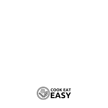
Natūralaus skonio ir kvapo.
Turi hipoalerginių savybių.
Tinka jautriam virškinimui.
Triušiena – liesas baltymų šaltinis, tinka s
Sudėtyje yra supermaisto – ispaninio šal
kalcio, magnio ir fosforo.
Sudėtyje yra 85 proc. triušienos ir 5 proc.
Patogi, lengvai atidaroma pakuotė, joje 
skanėstus nuo drėgmės.
Puikiai tinka augintinio palepinimui.
Skirta suaugusioms katėms.
PRANAŠUMAI
SUDĖTIS
DIENOS NORM
Turi hipoalergeninių savybių.